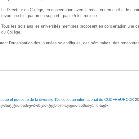
Le Directeur du Collège, en concertation avec le rédacteur en chef et le comit
revue une fois par an en support papier/électronique.
Tous les trois ans les universités membres proposent en concertation une ca
du Collège.
surent l’organisation des journées scientifiques, des séminaires, des rencontr
matique et poétique de la diversité 11e colloque international du CODFREURCOR
20
ვერსიტეტის საინფორმაციო ტექნოლოგიების სამსახურის მიერ