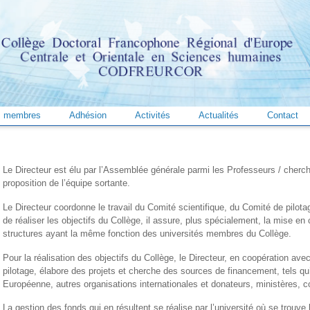
és membres
Adhésion
Activités
Actualités
Contact
Le Directeur est élu par l’Assemblée générale parmi les Professeurs / cherc
proposition de l’équipe sortante.
Le Directeur coordonne le travail du Comité scientifique, du Comité de pilot
de réaliser les objectifs du Collège, il assure, plus spécialement, la mise e
structures ayant la même fonction des universités membres du Collège.
Pour la réalisation des objectifs du Collège, le Directeur, en coopération ave
pilotage, élabore des projets et cherche des sources de financement, tels q
Européenne, autres organisations internationales et donateurs, ministères, coll
La gestion des fonds qui en résultent se réalise par l’université où se trouve 